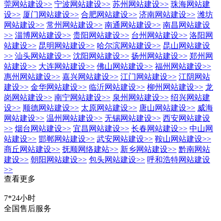
莞网站建设
>>
宁波网站建设
>>
苏州网站建设
>>
珠海网站建
设
>>
厦门网站建设
>>
合肥网站建设
>>
济南网站建设
>>
潍坊
网站建设
>>
常州网站建设
>>
南通网站建设
>>
南昌网站建设
>>
淄博网站建设
>>
贵阳网站建设
>>
台州网站建设
>>
洛阳网
站建设
>>
昆明网站建设
>>
哈尔滨网站建设
>>
昆山网站建设
>>
汕头网站建设
>>
沈阳网站建设
>>
扬州网站建设
>>
郑州网
站建设
>>
大连网站建设
>>
佛山网站建设
>>
福州网站建设
>>
惠州网站建设
>>
嘉兴网站建设
>>
江门网站建设
>>
江阴网站
建设
>>
金华网站建设
>>
临沂网站建设
>>
柳州网站建设
>>
龙
岗网站建设
>>
南宁网站建设
>>
泉州网站建设
>>
绍兴网站建
设
>>
顺德网站建设
>>
太原网站建设
>>
唐山网站建设
>>
威海
网站建设
>>
温州网站建设
>>
无锡网站建设
>>
西安网站建设
>>
烟台网站建设
>>
宜昌网站建设
>>
长春网站建设
>>
中山网
站建设
>>
邯郸网站建设
>>
武安网站建设
>>
鞍山网站建设
>>
商丘网站建设
>>
抚顺网络建站
>>
新乡网站建设
>>
黔南网站
建设
>>
朝阳网站建设
>>
包头网站建设
>>
呼和浩特网站建设
>>
查看更多
7*24小时
全国售后服务